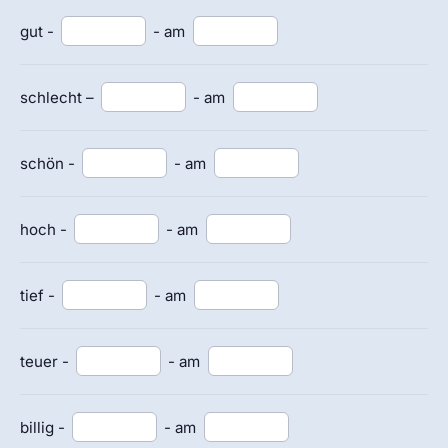
gut -
- am
schlecht –
- am
schön -
- am
hoch -
- am
tief -
- am
teuer -
- am
billig -
- am