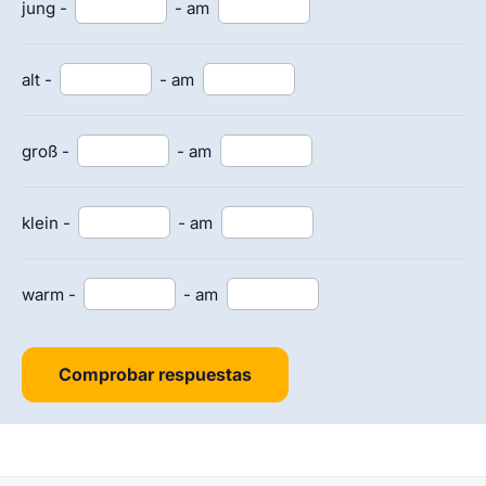
jung -
- am
alt -
- am
groß -
- am
klein -
- am
warm -
- am
Comprobar respuestas