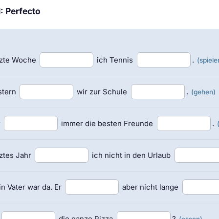
1: Perfecto
tzte Woche
ich Tennis
.
(spiele
stern
wir zur Schule
.
(gehen)
r
immer die besten Freunde
.
ztes Jahr
ich nicht in den Urlaub
n Vater war da. Er
aber nicht lange
die ganze Pizza
?
(essen)