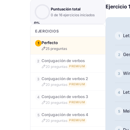
Ejercicio 
Puntuación total
0 de 16 ejercicios iniciados
0%
EJERCICIOS
Le
1
Perfecto
1
25 preguntas
Ge
2
Conjugación de verbos
2
20 preguntas
PREMIUM
Wi
3
Conjugación de verbos 2
3
20 preguntas
PREMIUM
Let
4
Conjugación de verbos 3
4
20 preguntas
PREMIUM
Mei
5
Conjugación de verbos 4
5
20 preguntas
PREMIUM
Du