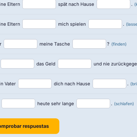
ne Eltern
spät nach Hause
.
(
ne Eltern
mich spielen
.
(lass
r
meine Tasche
?
(finden)
das Geld
und nie zurückgege
n Vater
dich nach Hause
.
(br
h
heute sehr lange
.
(schlafen)
mprobar respuestas