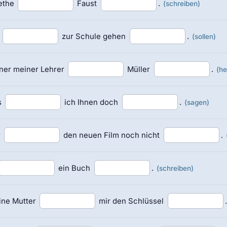
ethe
Faust
.
(schreiben)
h
zur Schule gehen
.
(sollen)
ner meiner Lehrer
Müller
.
(he
s
ich Ihnen doch
.
(sagen)
r
den neuen Film noch nicht
.
ein Buch
.
(schreiben)
ine Mutter
mir den Schlüssel
.