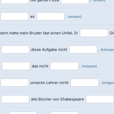
es
.
(wissen)
tern hatte mein Bruder fast einen Unfall. Er
Gl
h
diese Aufgabe nicht
.
(können
r
das nicht
.
(müssen)
unseren Lehrer nicht
.
(mögen
h
alle Bücher von Shakespeare