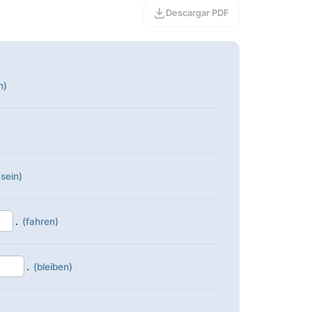
Descargar PDF
n)
(sein)
.
(fahren)
.
(bleiben)