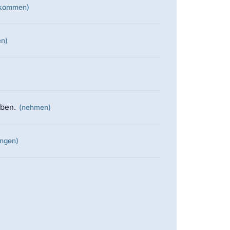
kommen)
en)
ben.
(nehmen)
ingen)