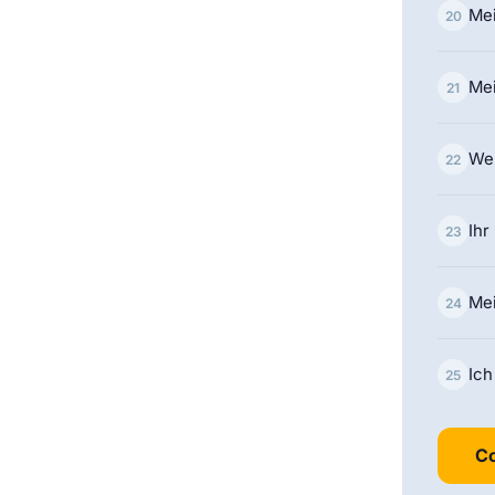
Mei
20
Mei
21
We
22
Ihr
23
Mei
24
Ic
25
Co