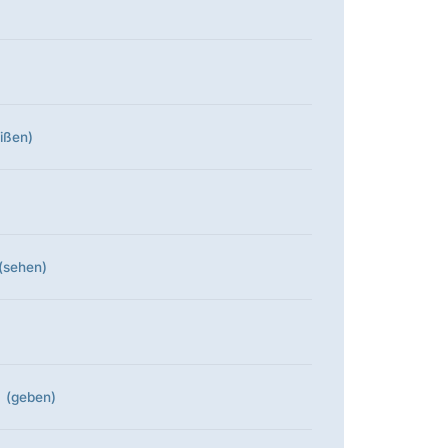
ißen)
(sehen)
(geben)