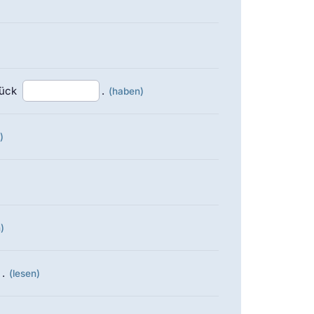
ück
.
(haben)
)
)
.
(lesen)